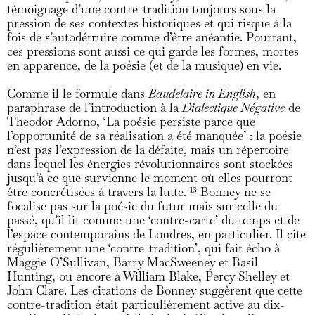
témoignage d’une contre-tradition toujours sous la
pression de ses contextes historiques et qui risque à la
fois de s’autodétruire comme d’être anéantie. Pourtant,
ces pressions sont aussi ce qui garde les formes, mortes
en apparence, de la poésie (et de la musique) en vie.
Comme il le formule dans
Baudelaire in English
, en
paraphrase de l’introduction à la
Dialectique Négative
de
Theodor Adorno, ‘La poésie persiste parce que
l’opportunité de sa réalisation a été manquée’ : la poésie
n’est pas l’expression de la défaite, mais un répertoire
dans lequel les énergies révolutionnaires sont stockées
jusqu’à ce que survienne le moment où elles pourront
être concrétisées à travers la lutte.
13
Bonney ne se
focalise pas sur la poésie du futur mais sur celle du
passé, qu’il lit comme une ‘contre-carte’ du temps et de
l’espace contemporains de Londres, en particulier. Il cite
régulièrement une ‘contre-tradition’, qui fait écho à
Maggie O’Sullivan, Barry MacSweeney et Basil
Hunting, ou encore à William Blake, Percy Shelley et
John Clare. Les citations de Bonney suggèrent que cette
contre-tradition était particulièrement active au dix-