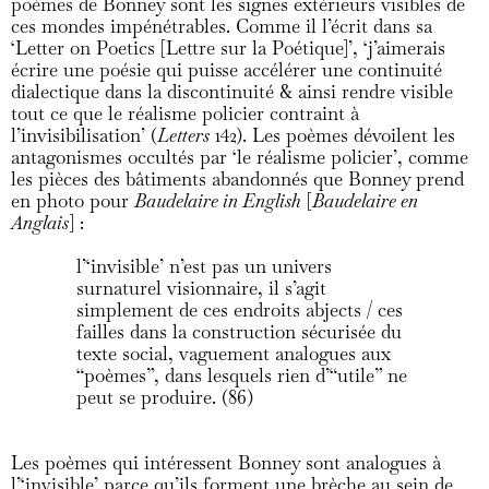
poèmes de Bonney sont les signes extérieurs visibles de
ces mondes impénétrables. Comme il l’écrit dans sa
‘Letter on Poetics [Lettre sur la Poétique]’, ‘j’aimerais
écrire une poésie qui puisse accélérer une continuité
dialectique dans la discontinuité & ainsi rendre visible
tout ce que le réalisme policier contraint à
l’invisibilisation’ (
Letters
142). Les poèmes dévoilent les
antagonismes occultés par ‘le réalisme policier’, comme
les pièces des bâtiments abandonnés que Bonney prend
en photo pour
Baudelaire in English
[
Baudelaire en
Anglais
] :
l’‘invisible’ n’est pas un univers
surnaturel visionnaire, il s’agit
simplement de ces endroits abjects / ces
failles dans la construction sécurisée du
texte social, vaguement analogues aux
“poèmes”, dans lesquels rien d’“utile” ne
peut se produire. (86)
Les poèmes qui intéressent Bonney sont analogues à
l’‘invisible’ parce qu’ils forment une brèche au sein de