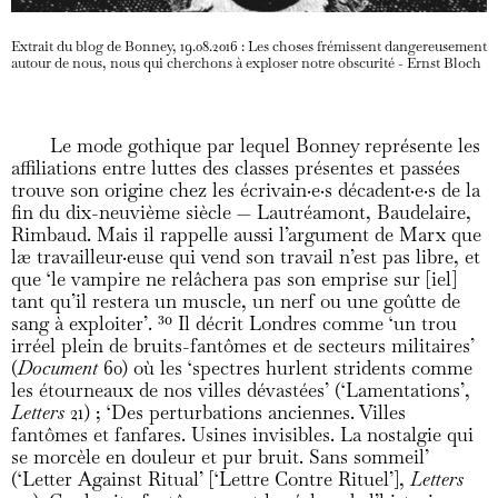
Extrait du blog de Bonney, 19.08.2016 : Les choses frémissent dangereusement
autour de nous, nous qui cherchons à exploser notre obscurité - Ernst Bloch
Le mode gothique par lequel Bonney représente les
affiliations entre luttes des classes présentes et passées
trouve son origine chez les écrivain·e·s décadent·e·s de la
fin du dix-neuvième siècle — Lautréamont, Baudelaire,
Rimbaud. Mais il rappelle aussi l’argument de Marx que
læ travailleur·euse qui vend son travail n’est pas libre, et
que ‘le vampire ne relâchera pas son emprise sur [iel]
tant qu’il restera un muscle, un nerf ou une goûtte de
sang à exploiter’.
30
Il décrit Londres comme ‘un trou
irréel plein de bruits-fantômes et de secteurs militaires’
(
Document
60) où les ‘spectres hurlent stridents comme
les étourneaux de nos villes dévastées’ (‘Lamentations’,
Letters
21) ; ‘Des perturbations anciennes. Villes
fantômes et fanfares. Usines invisibles. La nostalgie qui
se morcèle en douleur et pur bruit. Sans sommeil’
(‘Letter Against Ritual’ [‘Lettre Contre Rituel’],
Letters