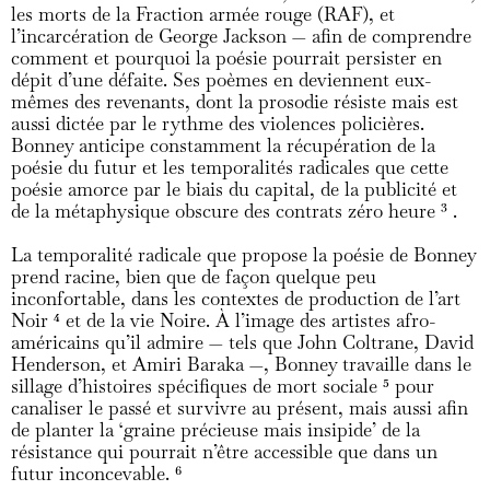
les morts de la Fraction armée rouge (RAF), et
l’incarcération de George Jackson — afin de comprendre
comment et pourquoi la poésie pourrait persister en
dépit d’une défaite. Ses poèmes en deviennent eux-
mêmes des revenants, dont la prosodie résiste mais est
aussi dictée par le rythme des violences policières.
Bonney anticipe constamment la récupération de la
poésie du futur et les temporalités radicales que cette
poésie amorce par le biais du capital, de la publicité et
de la métaphysique obscure des contrats zéro heure
3
.
La temporalité radicale que propose la poésie de Bonney
prend racine, bien que de façon quelque peu
inconfortable, dans les contextes de production de l’art
Noir
4
et de la vie Noire. À l’image des artistes afro-
américains qu’il admire — tels que John Coltrane, David
Henderson, et Amiri Baraka —, Bonney travaille dans le
sillage d’histoires spécifiques de mort sociale
5
pour
canaliser le passé et survivre au présent, mais aussi afin
de planter la ‘graine précieuse mais insipide’ de la
résistance qui pourrait n’être accessible que dans un
futur inconcevable.
6