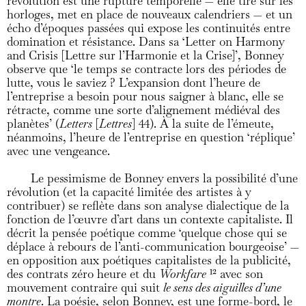
révolution est une rupture temporelle — elle tire sur les
horloges, met en place de nouveaux calendriers — et un
écho d’époques passées qui expose les continuités entre
domination et résistance. Dans sa ‘Letter on Harmony
and Crisis [Lettre sur l’Harmonie et la Crise]’, Bonney
observe que ‘le temps se contracte lors des périodes de
lutte, vous le saviez ? L’expansion dont l’heure de
l’entreprise a besoin pour nous saigner à blanc, elle se
rétracte, comme une sorte d’alignement médiéval des
planètes’ (
Letters
[
Lettres
] 44). À la suite de l’émeute,
néanmoins, l’heure de l’entreprise en question ‘réplique’
avec une vengeance.
Le pessimisme de Bonney envers la possibilité d’une
révolution (et la capacité limitée des artistes à y
contribuer) se reflète dans son analyse dialectique de la
fonction de l’œuvre d’art dans un contexte capitaliste. Il
décrit la pensée poétique comme ‘quelque chose qui se
déplace à rebours de l’anti-communication bourgeoise’ —
en opposition aux poétiques capitalistes de la publicité,
des contrats zéro heure et du
Workfare
12
avec son
mouvement contraire qui suit
le sens des aiguilles d’une
montre
. La poésie, selon Bonney, est une forme-bord, le