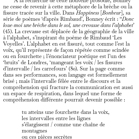
À la recherche de cette nouvelle prosodie, Bonney
ne cesse de revenir à cette métaphore de la brèche ou la
fissure tracée sur la ville. Dans
Happiness
[
Bonheur
], sa
série de poèmes ‘d’après Rimbaud’, Bonney écrit : “
Donc
loue-moi une brèche dans le sol, une crevasse dans l’alphabet
’
(45). La crevasse est déplacée de la géographie de la ville
à l’alphabet, s’inspirant du poème de Rimbaud ‘Les
Voyelles’. L’alphabet en est fissuré, tout comme l’est la
voix, qu’il représente de façon répétée comme scindée
ou en fourchette ; l’énonciateur poétique est l’un des
‘bruits’ de Londres, ‘mangeant les voix / les fissures
d’intervalle / les carrefours’ (80). Sur la page comme
dans ses performances, son langage est formellement
brisé ; mais l’intervalle fêlée entre le discours et la
compréhension qui fracture la communication est aussi
un espace de respiration, dans lequel une forme de
compréhension différente pourrait devenir possible :
tu atteins une fourchette dans la voix,
les intervalles entre les lignes
s’élargissent / comme une chaîne de
montagnes
ou ces pièces secrètes