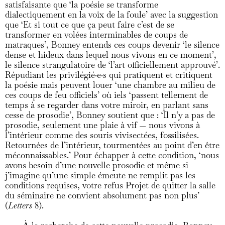
satisfaisante que ‘la poésie se transforme
dialectiquement en la voix de la foule’ avec la suggestion
que ‘Et si tout ce que ça peut faire c’est de se
transformer en volées interminables de coups de
matraques’, Bonney entends ces coups devenir ‘le silence
dense et hideux dans lequel nous vivons en ce moment’,
le silence strangulatoire de ‘l’art officiellement approuvé’.
Répudiant les privilégié·e·s qui pratiquent et critiquent
la poésie mais peuvent louer ‘une chambre au milieu de
ces coups de feu officiels’ où iels ‘passent tellement de
temps à se regarder dans votre miroir, en parlant sans
cesse de prosodie’, Bonney soutient que : ‘Il n’y a pas de
prosodie, seulement une plaie à vif — nous vivons à
l’intérieur comme des souris vivisectées, fossilisées.
Retournées de l’intérieur, tourmentées au point d’en être
méconnaissables.’ Pour échapper à cette condition, ‘nous
avons besoin d’une nouvelle prosodie et même si
j’imagine qu’une simple émeute ne remplit pas les
conditions requises, votre refus Projet de quitter la salle
du séminaire ne convient absolument pas non plus’
(
Letters
8).