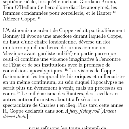
septième siècle, lorsqu’elle incluait Giordano Bruno,
Tom O’Bedlam (le héro d’une diatribe anonyme), les
femmes condamnées pour sorcellerie, et le Ranter
14
Abiezer Coppe.
15
L’Antinomisme ardent de Coppe séduit particulièrement
Bonney (il évoque une anecdote durant laquelle Coppe,
du haut d’une chaire londonienne, déverse un flot
ininterrompu d’une heure de jurons comme un
‘classique avant-gardiste oublié’) en partie parce que
celui-ci combine une violence imaginative à l’encontre
de l’État et de ses institutions avec la promesse de
convulsions apocalyptiques.
16
Les visions de Coppe
fusionnaient les temporalités historiques et millénaristes
en un même continuum, au sein duquel l’apocalypse ne
serait plus un événement à venir, mais un processus en
cours.
17
Le millénarisme des Ranters, des Levellers et
autres anticonformistes aboutit à l’exécution
spectaculaire de Charles 1 en 1649. Plus tard cette année-
là, Coppe déclarait dans son
A fiery flying roll
[
Ardent
décret divin
] :
nous refusons (en toute sainteté) de