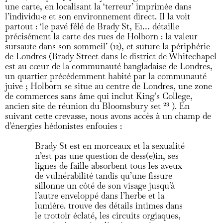
une carte, en localisant la ‘terreur’ imprimée dans
l’individu·e et son environnement direct. Il la voit
partout : ‘le pavé fêlé de Brady St, E1… détaille
précisément la carte des rues de Holborn : la valeur
sursaute dans son sommeil’ (12), et suture la périphérie
de Londres (Brady Street dans le district de Whitechapel
est au cœur de la communauté bangladaise de Londres,
un quartier précédemment habité par la communauté
juive ; Holborn se situe au centre de Londres, une zone
de commerces sans âme qui inclut King’s College,
ancien site de réunion du Bloomsbury set
23
). En
suivant cette crevasse, nous avons accès à un champ de
d’énergies hédonistes enfouies :
Brady St est en morceaux et la sexualité
n’est pas une question de dess(e)in, ses
lignes de faille absorbent tous les aveux
de vulnérabilité tandis qu’une fissure
sillonne un côté de son visage jusqu’à
l’autre enveloppé dans l’herbe et la
lumière. trouve des détails intimes dans
le trottoir éclaté, les circuits orgiaques,