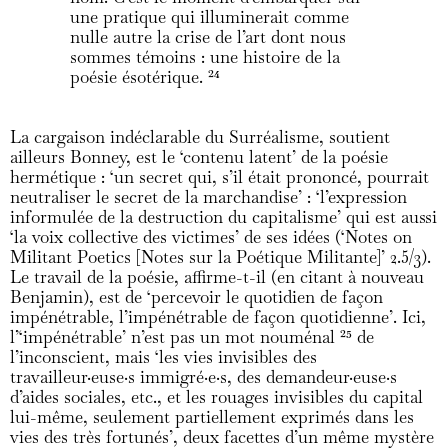
une pratique qui illuminerait comme
nulle autre la crise de l’art dont nous
sommes témoins : une histoire de la
poésie ésotérique.
24
La cargaison indéclarable du Surréalisme, soutient
ailleurs Bonney, est le ‘contenu latent’ de la poésie
hermétique : ‘un secret qui, s’il était prononcé, pourrait
neutraliser le secret de la marchandise’ : ‘l’expression
informulée de la destruction du capitalisme’ qui est aussi
‘la voix collective des victimes’ de ses idées (‘Notes on
Militant Poetics [Notes sur la Poétique Militante]’ 2.5/3).
Le travail de la poésie, affirme-t-il (en citant à nouveau
Benjamin), est de ‘percevoir le quotidien de façon
impénétrable, l’impénétrable de façon quotidienne’. Ici,
l’‘impénétrable’ n’est pas un mot nouménal
25
de
l’inconscient, mais ‘les vies invisibles des
travailleur·euse·s immigré·e·s, des demandeur·euse·s
d’aides sociales, etc., et les rouages invisibles du capital
lui-même, seulement partiellement exprimés dans les
vies des très fortunés’, deux facettes d’un même mystère