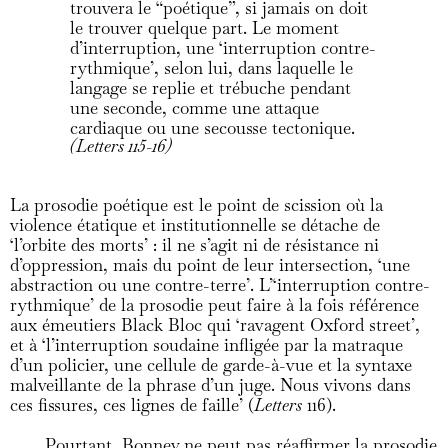
trouvera le “poétique”, si jamais on doit
le trouver quelque part. Le moment
d’interruption, une ‘interruption contre-
rythmique’, selon lui, dans laquelle le
langage se replie et trébuche pendant
une seconde, comme une attaque
cardiaque ou une secousse tectonique.
(Letters 115-16)
La prosodie poétique est le point de scission où la
violence étatique et institutionnelle se détache de
‘l’orbite des morts’ : il ne s’agit ni de résistance ni
d’oppression, mais du point de leur intersection, ‘une
abstraction ou une contre-terre’. L’‘interruption contre-
rythmique’ de la prosodie peut faire à la fois référence
aux émeutiers Black Bloc qui ‘ravagent Oxford street’,
et à ‘l’interruption soudaine infligée par la matraque
d’un policier, une cellule de garde-à-vue et la syntaxe
malveillante de la phrase d’un juge. Nous vivons dans
ces fissures, ces lignes de faille’ (
Letters
116).
Pourtant, Bonney ne peut pas réaffirmer la prosodie