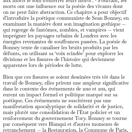
aux morts le soin d’enterrer leurs morts’.
2
Pourtant, les
morts ont une influence sur la poésie des vivants dont
on ne peut faire abstraction. Ce chapitre a pour objectif
d’introduire la poétique communiste de Sean Bonney, en
examinant la manière dont son imagination gothique —
qui regorge de fantômes, zombies, et vampires — vient
imprégner les paysages urbains de Londres avec les
énergies revenantes de souffrances passées. La poésie de
Bonney tente de canaliser les bruits produits par les
défunts, en utilisant sa ‘voix scindée’ pour explorer les
divisions et les fissures de l’histoire qui deviennent
apparentes lors de périodes de lutte.
Bien que ces fissures se soient dessinées très tôt dans le
travail de Bonney, elles prirent une ampleur significative
dans le contexte des événements de 2010 et 2011, qui
eurent un impact formel et politique marqué sur sa
poétique. Ces événements ne suscitèrent pas une
manifestation apocalyptique de solidarité et de justice,
mais plutôt une consolidation de l’État policier et un
renforcement du gouvernement Tory. Bonney se tourne
par conséquent vers Blanqui et d’autres moments de
retranchement — la Restauration, la Commune de Paris,