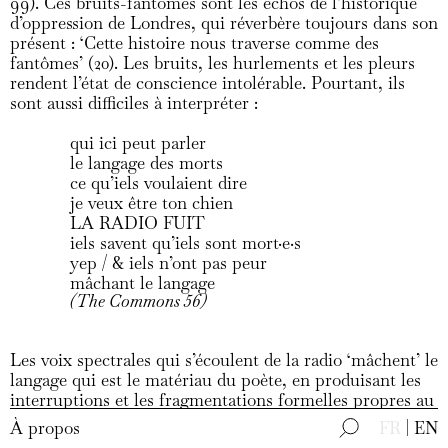
99). Ces bruits-fantômes sont les échos de l’historique
d’oppression de Londres, qui réverbère toujours dans son
présent : ‘Cette histoire nous traverse comme des
fantômes’ (20). Les bruits, les hurlements et les pleurs
rendent l’état de conscience intolérable. Pourtant, ils
sont aussi difficiles à interpréter :
qui ici peut parler
le langage des morts
ce qu’iels voulaient dire
je veux être ton chien
LA RADIO FUIT
iels savent qu’iels sont mort·e·s
yep / & iels n’ont pas peur
mâchant le langage
(The Commons 56)
Les voix spectrales qui s’écoulent de la radio ‘mâchent’ le
langage qui est le matériau du poète, en produisant les
interruptions et les fragmentations formelles propres au
modernisme tardif du style de Bonney. En citation du 18
À propos
FR
EN
Brumaire de Marx, Bonney suggère même que ‘Il y a