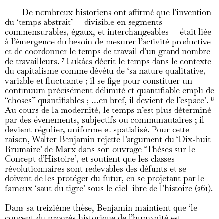
De nombreux historiens ont affirmé que l’invention
du ‘temps abstrait’ — divisible en segments
commensurables, égaux, et interchangeables — était liée
à l’émergence du besoin de mesurer l’activité productive
et de coordonner le temps de travail d’un grand nombre
de travailleurs.
7
Lukács décrit le temps dans le contexte
du capitalisme comme dévêtu de ‘sa nature qualitative,
variable et fluctuante ; il se fige pour constituer un
continuum précisément délimité et quantifiable empli de
“choses” quantifiables ; …en bref, il devient de l’espace’.
8
Au cours de la modernité, le temps n’est plus déterminé
par des événements, subjectifs ou communautaires ; il
devient régulier, uniforme et spatialisé. Pour cette
raison, Walter Benjamin rejette l’argument du ‘Dix-huit
Brumaire’ de Marx dans son ouvrage ‘Thèses sur le
Concept d’Histoire’, et soutient que les classes
révolutionnaires sont redevables des défunts et se
doivent de les protéger du futur, en se projetant par le
fameux ‘saut du tigre’ sous le ciel libre de l’histoire (261).
Dans sa treizième thèse, Benjamin maintient que ‘le
concept du progrès historique de l’humanité est