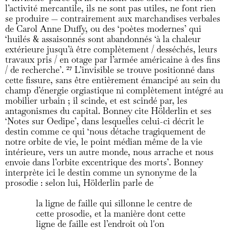
l’activité mercantile, ils ne sont pas utiles, ne font rien
se produire — contrairement aux marchandises verbales
de Carol Anne Duffy, ou des ‘poètes modernes’ qui
‘huilés & assaisonnés sont abandonnés ‘à la chaleur
extérieure jusqu’à être complètement / desséchés, leurs
travaux pris / en otage par l’armée américaine à des fins
/ de recherche’.
27
L’invisible se trouve positionné dans
cette fissure, sans être entièrement émancipé au sein du
champ d’énergie orgiastique ni complètement intégré au
mobilier urbain ; il scinde, et est scindé par, les
antagonismes du capital. Bonney cite Hölderlin et ses
‘Notes sur Oedipe’, dans lesquelles celui-ci décrit le
destin comme ce qui ‘nous détache tragiquement de
notre orbite de vie, le point médian même de la vie
intérieure, vers un autre monde, nous arrache et nous
envoie dans l’orbite excentrique des morts’. Bonney
interprète ici le destin comme un synonyme de la
prosodie : selon lui, Hölderlin parle de
la ligne de faille qui sillonne le centre de
cette prosodie, et la manière dont cette
ligne de faille est l’endroit où l'on